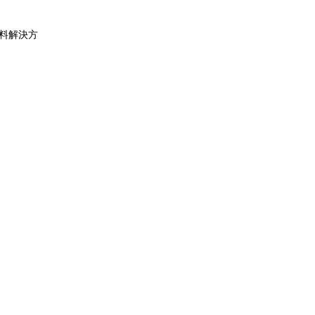
砂石料解決方