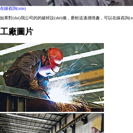
在線咨詢(xún)
如果對(duì)我公司的的破碎設(shè)備，磨粉這邊感情趣，可以在線咨詢(
工廠圖片