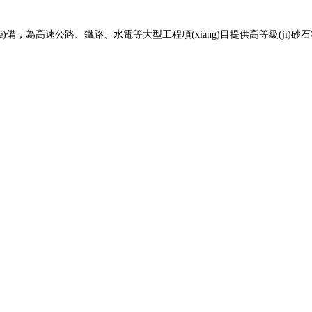
備，為高速公路、鐵路、水電等大型工程項(xiàng)目提供高等級(jí)