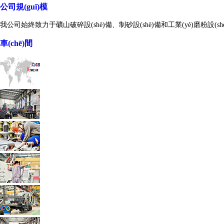
公司規(guī)模
我公司始終致力于礦山破碎設(shè)備、制砂設(shè)備和工業(yè)磨粉設(shè)
車(chē)間