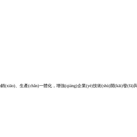
)銷(xiāo)、生產(chǎn)一體化，增強(qiáng)企業(yè)技術(shù)開(kāi)發(fā