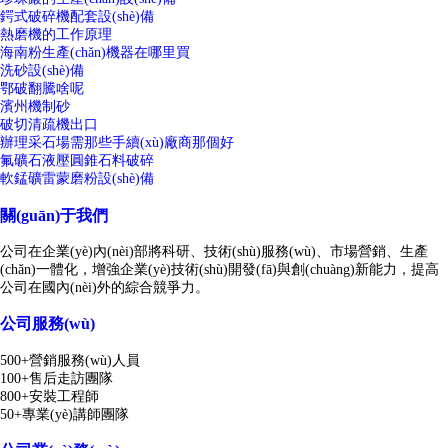
鍔式破碎機配套設(shè)備
熱磨機的工作原理
海南粉生產(chǎn)機器在哪里買
洗砂設(shè)備
鄂破翻騰啥呢
濱州機制砂
破切清疏機出口
辦理采石場需那些手續(xù)廠商那個好
氟礦石液壓圓錐石料破碎
軟錳礦雷蒙磨粉設(shè)備
關(guān)于我們
公司在企業(yè)內(nèi)部將科研、技術(shù)服務(wù)、市場營銷、生產
(chǎn)一體化，增強企業(yè)技術(shù)開發(fā)與創(chuàng)新能力，提高
公司在國內(nèi)外的綜合競爭力。
公司服務(wù)
500+營銷服務(wù)人員
100+售后走訪團隊
800+安裝工程師
50+專業(yè)講師團隊