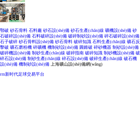
鄂破
砂石骨料
石料廠
砂石設(shè)備
砂石生產(chǎn)線
礦機設(shè)備
砂
石破碎設(shè)備
石料破碎設(shè)備
破碎制砂設(shè)備
碎石破碎設(shè)備
石子破碎
砂石骨料設(shè)備
砂石骨料
破碎知識
石料生產(chǎn)線
礦石反
擊破
礦石磨粉機
碎礦機
機制砂設(shè)備
圓錐破
碎砂機器
制砂設(shè)備
破碎機設(shè)備
制砂生產(chǎn)線
破碎指南
破碎知識
制砂機設(shè)備
破
碎石設(shè)備
制砂生產(chǎn)線
碎石設(shè)備
破碎生產(chǎn)線
破石機
設(shè)備
機制砂設(shè)備
上海礦山設(shè)備網(wǎng)
rm新时代足球交易平台