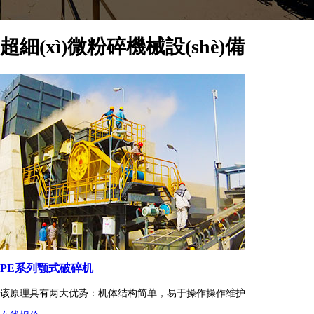
超細(xì)微粉碎機械設(shè)備
PE系列颚式破碎机
该原理具有两大优势：机体结构简单，易于操作操作维护