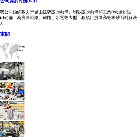
公司業(yè)務(wù)
我公司始終致力于礦山破碎設(shè)備、制砂設(shè)備和工業(yè)磨粉設
(shè)備，為高速公路、鐵路、水電等大型工程項目提供高等級砂石料解決
方
車間