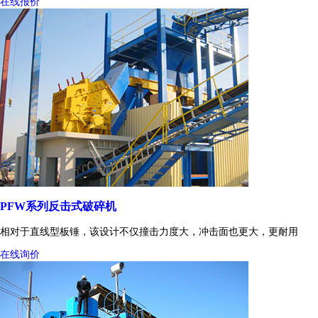
在线报价
PFW系列反击式破碎机
相对于直线型板锤，该设计不仅撞击力度大，冲击面也更大，更耐用
在线询价