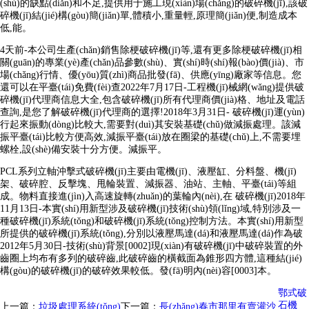
(shù)的缺點(diǎn)和不足,提供用于施工現(xiàn)場(chǎng)的破碎機(jī),該破
碎機(jī)結(jié)構(gòu)簡(jiǎn)單,體積小,重量輕,原理簡(jiǎn)便,制造成本
低,能。
4天前-本公司生產(chǎn)銷售除梗破碎機(jī)等,還有更多除梗破碎機(jī)相
關(guān)的專業(yè)產(chǎn)品參數(shù)、實(shí)時(shí)報(bào)價(jià)、市
場(chǎng)行情、優(yōu)質(zhì)商品批發(fā)、供應(yīng)廠家等信息。您
還可以在平臺(tái)免費(fèi)查2022年7月17日-工程機(jī)械網(wǎng)提供破
碎機(jī)代理商信息大全,包含破碎機(jī)所有代理商價(jià)格、地址及電話
查詢,是您了解破碎機(jī)代理商的選擇!2018年3月31日- 破碎機(jī)運(yùn)
行起來振動(dòng)比較大,需要對(duì)其安裝基礎(chǔ)做減振處理。該減
振平臺(tái)比較方便高效,減振平臺(tái)放在圈梁的基礎(chǔ)上,不需要埋
螺栓,設(shè)備安裝十分方便。減振平。
PCL系列立軸沖擊式破碎機(jī)主要由電機(jī)、液壓缸、分料盤、機(jī)
架、破碎腔、反擊塊、甩輪裝置、減振器、油站、主軸、平臺(tái)等組
成。物料直接進(jìn)入高速旋轉(zhuǎn)的葉輪內(nèi),在 破碎機(jī)2018年
11月13日-本實(shí)用新型涉及破碎機(jī)技術(shù)領(lǐng)域,特別涉及一
種破碎機(jī)系統(tǒng)和破碎機(jī)系統(tǒng)控制方法。本實(shí)用新型
所提供的破碎機(jī)系統(tǒng),分別以液壓馬達(dá)和液壓馬達(dá)作為破
2012年5月30日-技術(shù)背景[0002]現(xiàn)有破碎機(jī)中破碎裝置的外
齒圈上均布有多列的破碎齒,此破碎齒的橫截面為錐形四方體,這種結(jié)
構(gòu)的破碎機(jī)的破碎效果較低。發(fā)明內(nèi)容[0003]本。
鄂式破
石機
上一篇：
垃圾處理系統(tǒng)
下一篇：
長(zhǎng)春市那里有賣灌沙