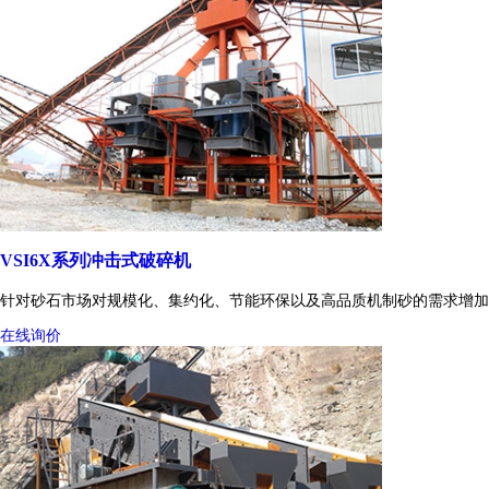
VSI6X系列冲击式破碎机
针对砂石市场对规模化、集约化、节能环保以及高品质机制砂的需求增加
在线询价