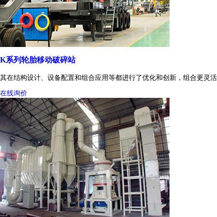
K系列轮胎移动破碎站
其在结构设计、设备配置和组合应用等都进行了优化和创新，组合更灵活
在线询价