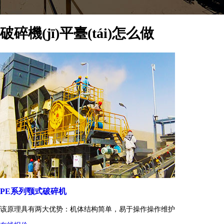
破碎機(jī)平臺(tái)怎么做
PE系列颚式破碎机
该原理具有两大优势：机体结构简单，易于操作操作维护