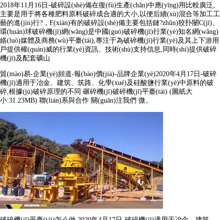
2018年11月16日-破碎設(shè)備在復(fù)生產(chǎn)中應(yīng)用比較廣泛,
主要是用于將各種肥料原料破碎成合適的大小,以便后續(xù)混合等加工工
藝的進(jìn)行?，F(xiàn)有的破碎設(shè)備主要包括鏈?zhǔn)狡扑闄C(jī)、
環(huán)球破碎機(jī)網(wǎng)是中國(guó)破碎機(jī)行業(yè)知名網(wǎng)
絡(luò)媒體及商務(wù)平臺(tái),專注于為破碎機(jī)行業(yè)及其上下游用
戶提供權(quán)威的行業(yè)資訊、技術(shù)支持信息,同時(shí)提供破碎
機(jī)及配套礦山
貿(mào)易-企業(yè)頻道-報(bào)價(jià)-品牌企業(yè)2020年4月17日-破碎
機(jī)適用于冶金、建筑、筑路、化學(xué)及硅酸鹽行業(yè)中原料的破
碎,根據(jù)破碎原理的不同 碾碎機(jī)破碎機(jī)平臺(tái) (圖紙大
小:31.23MB) 聯(lián)系與合作 關(guān)注我們 微。
破碎機(jī)平臺(tái)怎么做,2020年4月17日-破碎機(jī)適用于冶金、建筑、