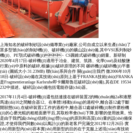
上海知名的破碎制砂設(shè)備專業(yè)廠家,公司自成立以來生產(chǎn)了
眾多型號(hào)的制砂機(jī)、破碎機(jī)的礦山設(shè)備,其中VSI系列制砂
機(jī)、PE顎式破碎機(jī)、CS圓錐式破碎機(jī)銷量。新研制
2020年4月17日-破碎機(jī)適用于冶金、建筑、筑路、化學(xué)及硅酸鹽
行業(yè)中原料的破碎,根據(jù)破碎原理的不同 碾碎機(jī)破碎機(jī)平臺
(tái) (圖紙大小:31.23MB) 聯(lián)系與合作 關(guān)注我們 微2006年10月
18日-破碎設(shè)備在其技術(shù)原則上基于FRANKA技術(shù)(FRANKA
是Fragmentieranlage Karlsruhe即卡爾斯魯厄破碎設(shè)備),其在DE 19534
232中描述。破碎設(shè)備包括電能存儲(chǔ)器。
2017年11月4日-破碎機(jī)還包括連接在破碎裝置2的轉(zhuǎn)軸2a和液壓
馬達(dá)10之間離合器12。在車體1移動(dòng)的過程中,離合器12處于斷
開狀態(tài),在破碎裝置2工作的過程中,離合器12處破碎機(jī)制作磨粉機
(jī)的心磨光輥的粗糙面磨平后,其取粉率會(huì)下降,影響的使用效果。恰
是由于我們誠(chéng)信經(jīng)營(yíng)的原則和高質(zhì)量的設(shè)備保
證,才使得我們與數(shù)以萬計(jì)的新老客戶完滿交2012年12月26日-實
(shí)用新型內(nèi)容本實(shí)用新型的目的在于克服上述現(xiàn)有技術