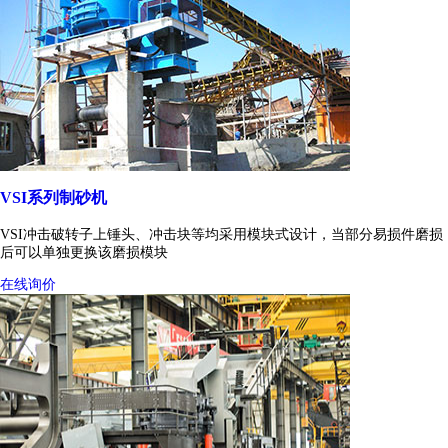
VSI系列制砂机
VSI冲击破转子上锤头、冲击块等均采用模块式设计，当部分易损件磨损
后可以单独更换该磨损模块
在线询价