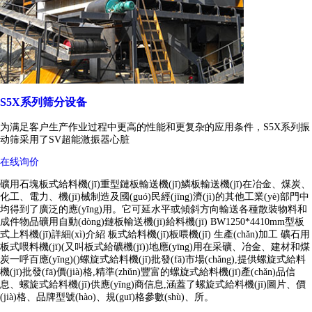
S5X系列筛分设备
为满足客户生产作业过程中更高的性能和更复杂的应用条件，S5X系列振
动筛采用了SV超能激振器心脏
在线询价
礦用石塊板式給料機(jī)重型鏈板輸送機(jī)鱗板輸送機(jī)在冶金、煤炭、
化工、電力、機(jī)械制造及國(guó)民經(jīng)濟(jì)的其他工業(yè)部門中
均得到了廣泛的應(yīng)用。它可延水平或傾斜方向輸送各種散裝物料和
成件物品礦用自動(dòng)鏈板輸送機(jī)給料機(jī) BW1250*4410mm型板
式上料機(jī)詳細(xì)介紹 板式給料機(jī)板喂機(jī) 生產(chǎn)加工 礦石用
板式喂料機(jī)(又叫板式給礦機(jī))地應(yīng)用在采礦、冶金、建材和煤
炭一呼百應(yīng)()螺旋式給料機(jī)批發(fā)市場(chǎng),提供螺旋式給料
機(jī)批發(fā)價(jià)格,精準(zhǔn)豐富的螺旋式給料機(jī)產(chǎn)品信
息、螺旋式給料機(jī)供應(yīng)商信息,涵蓋了螺旋式給料機(jī)圖片、價
(jià)格、品牌型號(hào)、規(guī)格參數(shù)、所。