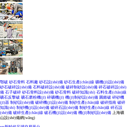
鄂破
砂石骨料
石料廠
砂石設(shè)備
砂石生產(chǎn)線
礦機(jī)設(shè)備
砂石破碎設(shè)備
石料破碎設(shè)備
破碎制砂設(shè)備
碎石破碎設(shè)
備
石子破碎
砂石骨料設(shè)備
砂石骨料
破碎知識(shí)
石料生產(chǎn)線
礦石反擊破
礦石磨粉機(jī)
碎礦機(jī)
機(jī)制砂設(shè)備
圓錐破
碎砂機
(jī)器
制砂設(shè)備
破碎機(jī)設(shè)備
制砂生產(chǎn)線
破碎指南
破碎
知識(shí)
制砂機(jī)設(shè)備
破碎石設(shè)備
制砂生產(chǎn)線
碎石設
(shè)備
破碎生產(chǎn)線
破石機(jī)設(shè)備
機(jī)制砂設(shè)備
上海礦
山設(shè)備網(wǎng)
rm新时代足球交易平台