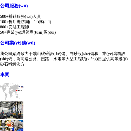
公司服務(wù)
500+營銷服務(wù)人員
100+售后走訪團(tuán)隊(duì)
800+安裝工程師
50+專業(yè)講師團(tuán)隊(duì)
公司業(yè)務(wù)
我公司始終致力于礦山破碎設(shè)備、制砂設(shè)備和工業(yè)磨粉設
(shè)備，為高速公路、鐵路、水電等大型工程項(xiàng)目提供高等級(jí)
砂石料解決方
車間