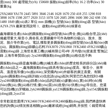
度(mm) 300 處理能力(t/h) 150600 振動(dòng)頻率(Hz) 16.2 功率(kw) 30
重量(kg
2YA2460 YA170 2445 5891 3846 2146 1628 1670 250 418 255 1290 818
3898 1678 1598 2077 2920 3153 1078 520 2685 2896 1600 380 242 698 156
1480 1849 續(xù)表2 單位:mm 篩機(jī) 型號(hào) 振動(dòng)器 型號(hào)
A2YA 2YA 廠家使用說明 1、啟動(dòng)的時(shí)候要在
鑫海礦裝生產(chǎn)的圓振動(dòng)篩型號(hào)齊全,價(jià)格合理,設(shè)
備處理量大,噪音小,壽命長,在選礦廠中可作為物料分級(jí)、脫水、脫
泥、脫介等作業(yè)。電話,獲取更多圓振動(dòng)篩型號(hào)及報(bào)價
(jià)。圓振動(dòng)篩礦山石料3YA3070 2YA1860 3YK2460 4YK2160礦山
震動(dòng)篩 上海世名重工機(jī)械有限公司4年 月均發(fā)貨速度:暫無記
錄 上海市奉賢區(qū) 2ya2460圓振動(dòng)篩價(jià)格信息不夠
圓振動(dòng)篩是鑫海礦山機(jī)械生產(chǎn)的歷史較長的篩分設(shè)備
產(chǎn)品之一,鑫海圓振動(dòng)篩具有強(qiáng)度高、噪音小、效率
高、溫度低等優(yōu)點(diǎn),深受國內(nèi)外顧客的廣泛喜愛。有關
(guān)圓振動(dòng)篩詳細(xì)信息請(qǐng)咨詢:阿里巴巴為您找到14條
2ya2460圓振動(dòng)篩產(chǎn)品的詳細(xì)參數(shù),實(shí)時(shí)報
(bào)價(jià),價(jià)格行情,優(yōu)質(zhì)批發(fā)/供應(yīng)等信息。您還
可以找t機(jī)牙螺絲,2yk2460圓振篩,ya1236圓振動(dòng)篩,2ya1542圓振動
(dòng)篩,2yzs154
非常歡迎您選擇2YK2460/3YK2460/4YK2460振動(dòng)篩,我們將盡快將
您的詢價(jià)情況推送相關(guān)廠家或經(jīng)銷商,并按照《 鐵臂商城