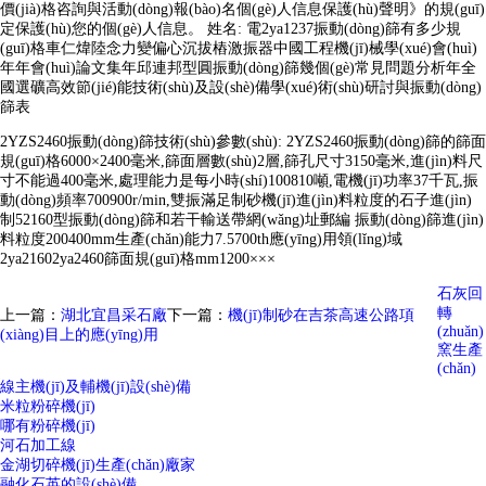
價(jià)格咨詢與活動(dòng)報(bào)名個(gè)人信息保護(hù)聲明》的規(guī)
定保護(hù)您的個(gè)人信息。 姓名: 電2ya1237振動(dòng)篩有多少規
(guī)格車仁煒陸念力變偏心沉拔樁激振器中國工程機(jī)械學(xué)會(huì)
年年會(huì)論文集年邱連邦型圓振動(dòng)篩幾個(gè)常見問題分析年全
國選礦高效節(jié)能技術(shù)及設(shè)備學(xué)術(shù)研討與振動(dòng)
篩表
2YZS2460振動(dòng)篩技術(shù)參數(shù): 2YZS2460振動(dòng)篩的篩面
規(guī)格6000×2400毫米,篩面層數(shù)2層,篩孔尺寸3150毫米,進(jìn)料尺
寸不能過400毫米,處理能力是每小時(shí)100810噸,電機(jī)功率37千瓦,振
動(dòng)頻率700900r/min,雙振滿足制砂機(jī)進(jìn)料粒度的石子進(jìn)
制52160型振動(dòng)篩和若干輸送帶網(wǎng)址郵編 振動(dòng)篩進(jìn)
料粒度200400mm生產(chǎn)能力7.5700th應(yīng)用領(lǐng)域
2ya21602ya2460篩面規(guī)格mm1200×××
石灰回
轉
上一篇：
湖北宜昌采石廠
下一篇：
機(jī)制砂在吉茶高速公路項
(zhuǎn)
(xiàng)目上的應(yīng)用
窯生產
(chǎn)
線主機(jī)及輔機(jī)設(shè)備
米粒粉碎機(jī)
哪有粉碎機(jī)
河石加工線
金湖切碎機(jī)生產(chǎn)廠家
融化石英的設(shè)備