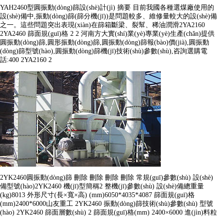
YAH2460型圓振動(dòng)篩設(shè)計(jì) 摘要 目前我國各種選煤廠使用的
設(shè)備中,振動(dòng)篩(篩分機(jī))是問題較多、維修量較大的設(shè)備
之一。這些問題突出表現(xiàn)在篩箱斷梁、裂幫、稀油潤滑2YA2160
2YA2460 篩面規(guī)格 2 2 河南方大實(shí)業(yè)專業(yè)生產(chǎn)提供
圓振動(dòng)篩,圓形振動(dòng)篩,圓振動(dòng)篩報(bào)價(jià),圓振動
(dòng)篩型號(hào),圓振動(dòng)篩機(jī)技術(shù)參數(shù),咨詢選購電
話:400 2YA2160 2
2YK2460圓振動(dòng)篩 刪除 刪除 刪除 刪除 常規(guī)參數(shù) 設(shè)
備型號(hào)2YK2460 機(jī)型簡稱2 整機(jī)參數(shù) 設(shè)備總重量
(kg)8013 外形尺寸(長×寬×高) (mm)6050*4035*4087 篩面規(guī)格
(mm)2400*6000山友重工 2YK2460 振動(dòng)篩技術(shù)參數(shù) 型號
(hào) 2YK2460 篩面層數(shù) 2 篩面規(guī)格(mm) 2400×6000 進(jìn)料粒