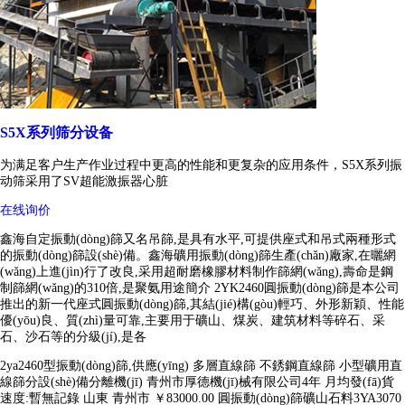
S5X系列筛分设备
为满足客户生产作业过程中更高的性能和更复杂的应用条件，S5X系列振
动筛采用了SV超能激振器心脏
在线询价
鑫海自定振動(dòng)篩又名吊篩,是具有水平,可提供座式和吊式兩種形式
的振動(dòng)篩設(shè)備。鑫海礦用振動(dòng)篩生產(chǎn)廠家,在曬網
(wǎng)上進(jìn)行了改良,采用超耐磨橡膠材料制作篩網(wǎng),壽命是鋼
制篩網(wǎng)的310倍,是聚氨用途簡介 2YK2460圓振動(dòng)篩是本公司
推出的新一代座式圓振動(dòng)篩,其結(jié)構(gòu)輕巧、外形新穎、性能
優(yōu)良、質(zhì)量可靠,主要用于礦山、煤炭、建筑材料等碎石、采
石、沙石等的分級(jí),是各
2ya2460型振動(dòng)篩,供應(yīng) 多層直線篩 不銹鋼直線篩 小型礦用直
線篩分設(shè)備分離機(jī) 青州市厚德機(jī)械有限公司4年 月均發(fā)貨
速度:暫無記錄 山東 青州市 ￥83000.00 圓振動(dòng)篩礦山石料3YA3070