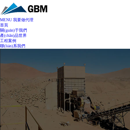
MENU
我要做代理
首頁
關(guān)于我們
產(chǎn)品世界
工程案例
聯(lián)系我們