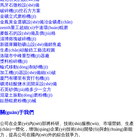
馬牙石微粉設(shè)備
破碎機(jī)挖石方方案
金礦立式磨粉機(jī)
金鳳黃金選礦設(shè)備冶金礦產(chǎn)
zenith重工超細(xì)中速環(huán)輥磨
麥飯石的設(shè)備及價(jià)格
淄博熔塊破碎機(jī)
新疆庫爾勒礦山設(shè)備銷售處
生產(chǎn)硅酸鋯工藝流程圖
洛陽市中峰重型機(jī)器廠
漿料粉碎機(jī)
輪式移動(dòng)制砂機(jī)
加工機(jī)器設(shè)備細(xì)破
廈門有哪里有賣打包機(jī)
礦渣硅酸鹽水泥開采設(shè)備
石英砂價(jià)格多少一立方
混凝土振動(dòng)磨粉機(jī)
鈦懸輥磨粉機(jī)械
關(guān)于我們
公司在企業(yè)內(nèi)部將科研、技術(shù)服務(wù)、市場營銷、生產
(chǎn)一體化，增強(qiáng)企業(yè)技術(shù)開發(fā)與創(chuàng)新能
力，提高公司在國內(nèi)外的綜合競爭力。