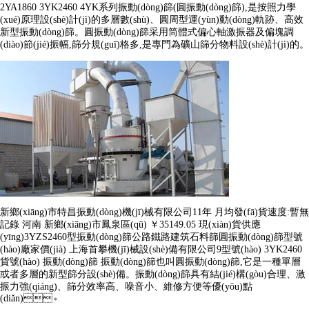
2YA1860 3YK2460 4YK系列振動(dòng)篩(圓振動(dòng)篩),是按照力學
(xué)原理設(shè)計(jì)的多層數(shù)、圓周型運(yùn)動(dòng)軌跡、高效
新型振動(dòng)篩。圓振動(dòng)篩采用筒體式偏心軸激振器及偏塊調
(diào)節(jié)振幅,篩分規(guī)格多,是專門為礦山篩分物料設(shè)計(jì)的。
新鄉(xiāng)市特昌振動(dòng)機(jī)械有限公司11年 月均發(fā)貨速度:暫無
記錄 河南 新鄉(xiāng)市鳳泉區(qū) ￥35149.05 現(xiàn)貨供應
(yīng)3YZS2460型振動(dòng)篩公路鐵路建筑石料篩圓振動(dòng)篩型號
(hào)廠家價(jià) 上海首攀機(jī)械設(shè)備有限公司9型號(hào) 3YK2460
貨號(hào) 振動(dòng)篩 振動(dòng)篩也叫圓振動(dòng)篩,它是一種單層
或者多層的新型篩分設(shè)備。振動(dòng)篩具有結(jié)構(gòu)合理、激
振力強(qiáng)、篩分效率高、噪音小、維修方便等優(yōu)點
(diǎn)。