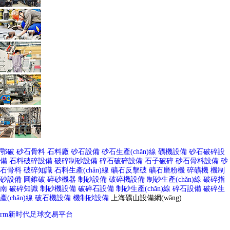
鄂破
砂石骨料
石料廠
砂石設備
砂石生產(chǎn)線
礦機設備
砂石破碎設
備
石料破碎設備
破碎制砂設備
碎石破碎設備
石子破碎
砂石骨料設備
砂
石骨料
破碎知識
石料生產(chǎn)線
礦石反擊破
礦石磨粉機
碎礦機
機制
砂設備
圓錐破
碎砂機器
制砂設備
破碎機設備
制砂生產(chǎn)線
破碎指
南
破碎知識
制砂機設備
破碎石設備
制砂生產(chǎn)線
碎石設備
破碎生
產(chǎn)線
破石機設備
機制砂設備
上海礦山設備網(wǎng)
rm新时代足球交易平台