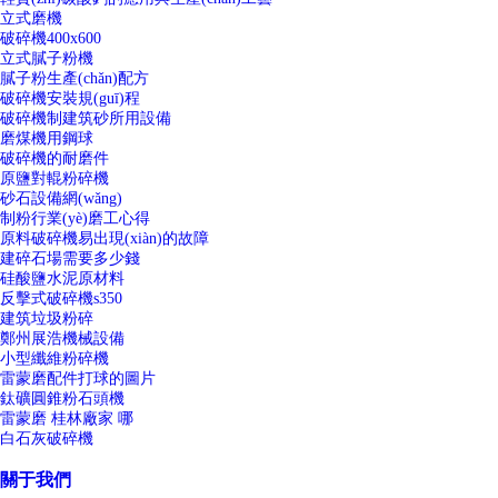
立式磨機
破碎機400x600
立式膩子粉機
膩子粉生產(chǎn)配方
破碎機安裝規(guī)程
破碎機制建筑砂所用設備
磨煤機用鋼球
破碎機的耐磨件
原鹽對輥粉碎機
砂石設備網(wǎng)
制粉行業(yè)磨工心得
原料破碎機易出現(xiàn)的故障
建碎石場需要多少錢
硅酸鹽水泥原材料
反擊式破碎機s350
建筑垃圾粉碎
鄭州展浩機械設備
小型纖維粉碎機
雷蒙磨配件打球的圖片
鈦礦圓錐粉石頭機
雷蒙磨 桂林廠家 哪
白石灰破碎機
關于我們