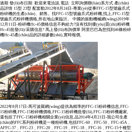
過期 發(fā)布日期: 歡迎來電洽談,電話: 立即詢價聯(lián)系方式 產(chǎn)
品詳情 15型 23型 配套動2012年8月24日-專業(yè)從事FFC-15型號齒爪式
粉碎機的生產(chǎn)、銷售。找FFC-15型號齒爪式粉碎機,找上,FFC-15型
號齒爪式粉碎機價格,所在地山東臨沂。 中國的振動機械網(wǎng)2019年
12月11日-粉碎機ffc-45價格信息不夠給力?沒有找到優(yōu)質(zhì)粉碎機
ffc-45批發(fā)/采購信息? 馬上發(fā)布詢價單 阿里巴巴為您找到46條粉碎
機ffc-45產(chǎn)品的詳細參數(shù),實時報價,
2022年8月17日-馬可波羅網(wǎng)提供為精準的FFC-15粉碎機信息,FFC-
15粉碎機,FFC-15粉碎機價格,FFC-15粉碎機批發(fā),FFC-15粉碎機廠家,
還包括了FFC-15粉碎機相關企業(yè)信息,品2014年4月21日-我公司生產
(chǎn)的FFC系列粉碎機是一種粉碎機,包括FFC-60﹑FFC-50﹑FFC-45A﹑
AFFC-37﹑FFC-23﹑FFC-20﹑FFC-19﹑FFC-18﹑FFC-16﹑FFC-15十種型