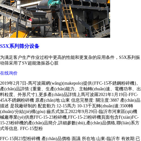
S5X系列筛分设备
为满足客户生产作业过程中更高的性能和更复杂的应用条件，S5X系列振
动筛采用了SV超能激振器心脏
在线询价
2019年2月7日-馬可波羅網(wǎng)(makepolo)提供{FFC-15不銹鋼粉碎機},
產(chǎn)品詳情:{重量、生產(chǎn)能力、主軸轉(zhuǎn)速、電機功率、出
料粒度、外形尺寸},更多產(chǎn)品詳情上馬可波羅2021年1月19日-FFC-
45A不銹鋼粉碎機 原產(chǎn)地:山東 信息完整度: 關注度:3887 產(chǎn)品
描述 是我廠研制的 配套動力:12-15馬力 10-13千瓦轉(zhuǎn)速:3500轉
(zhuǎn)/分結(jié)構(gòu):齒爪式加工2022年9月29日-臨沂市河東區(qū)機
械廠專業(yè)供應FFC-15-23粉碎機,FFC-15-23粉碎機頁面包含F(xiàn)FC-
15-23粉碎機的產(chǎn)品簡介,詳細參數(shù),產(chǎn)品價格,聯(lián)系方
式等信息. FFC-15型粉
FFC-15與23型粉碎機 產(chǎn)品價格:面議 所在地:山東-臨沂市 有效期:已