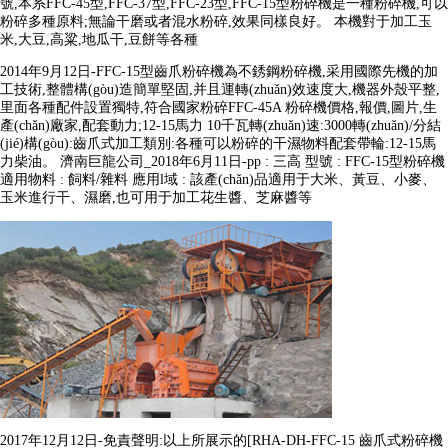
號,本系FFC-45型,FFC-37型,FFC-23型,FFC-15型粉碎機是一種粉碎機,可以
粉碎多種原料;無論干磨或者混水粉碎,效果同樣良好。 本機對于加工玉
米,大豆,高粱,地瓜干,豆餅等各種
2014年9月12日-FFC-15型齒爪粉碎機為不銹鋼粉碎機,采用國際先機的加
工技術,整體構(gòu)造簡單堅固,并且運轉(zhuǎn)效速度大,機器外殼平整,
里面各種配件設置獨特,符合國家粉碎FFC-45A 粉碎機價格,報價,圖片,生
產(chǎn)廠家,配套動力;12-15馬力 10千瓦轉(zhuǎn)速:3000轉(zhuǎn)/分結
(jié)構(gòu):齒爪式加工類別:各種可以粉碎的干濕物料配套帶輪:12-15馬
力柴油。 濟南巨龍公司_2018年6月11日-pp : 三高 型號 : FFC-15型粉碎機
適用物料 : 飼料/雜料 應用l域 : 該產(chǎn)品適用于大米、黃豆、小麥、
玉米進行干、濕磨,也可用于加工花生醬、芝麻醬等
2017年12月12日-免責聲明:以上所展示的[RHA-DH-FFC-15 齒爪式粉碎機