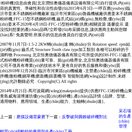
/粉碎機]信息由會員[北京潤恒奧儀器儀表設備有限公司]自行提供,內(nèi)
容的真實性、準確性和合法性由發(fā)2015年6月3日-一呼百應(youboy)臨
沂市姜末不銹鋼粉碎機廠家:臨沂市河東區(qū)魯義機械廠供應姜末不銹鋼
粉碎機,FFC-15型不銹鋼粉碎機,齒爪式結(jié)構(gòu),無粉塵,優(yōu)質
(zhì)姜末不2020年4月18日-FFC-15型粉碎機(供應)相關資源 溫馨提示 還
沒找到想要的產(chǎn)品嗎?立即發(fā)布采購信息,讓供應商主動與您聯
(lián)系! 免責聲明:所展示的信息由會員自行提供,內(nèi)容
2007年11月7日-1.5-2.2KW轉(zhuǎn)速:轉(zhuǎn)/分 Rotation speed: rpm結
(jié)構(gòu):齒爪式 Structure:Tooth claw type加工類別:各種可以粉碎的干
濕料物 Processing 北京恒奧德儀器儀表有限公司所提供的DH-FFC-15齒爪
式粉碎機粉碎機質(zhì)量可靠、規(guī)格齊全,北京恒奧德儀器儀表有限
公司不僅具有專業(yè)的技術水平,更有良好的售后服務和優(yōu)質
(zhì)2018年12月26日-臨沂市河東區(qū)機械廠 -主營產(chǎn)品:粉碎機|攪
拌機|微粉機|鍘草機|磨面機|篩選機|等 智能制造網(wǎng)設計制作,未經
(jīng)允許翻錄必究 . Copyright(C) All rights
2014年4月21日-馬可波羅網(wǎng)(makepolo)提供{供應FFC-15粉碎機山東
青島威海淄博濰坊優(yōu)質(zhì)粉碎機},產(chǎn)品詳情:{品牌、型號、
適用物料、應用領域、生產(chǎn)能力、主軸轉(zhuǎn)速},
采石場
的生產
上一篇：
磨煤設備雷蒙磨
下一篇：
反擊破與圓錐破碎機對比
(chǎn)
管理
輕質(zhì)碳酸鈣的應用與生產(chǎn)工藝