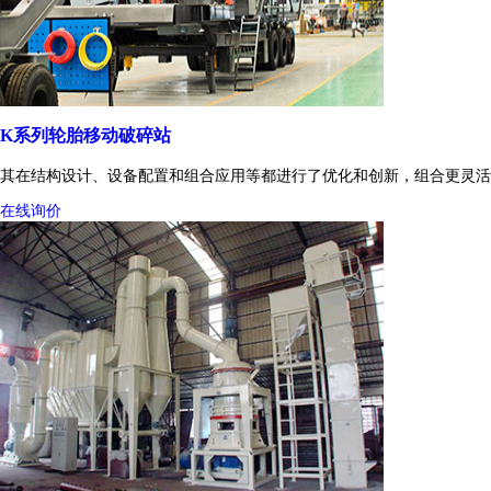
K系列轮胎移动破碎站
其在结构设计、设备配置和组合应用等都进行了优化和创新，组合更灵活
在线询价