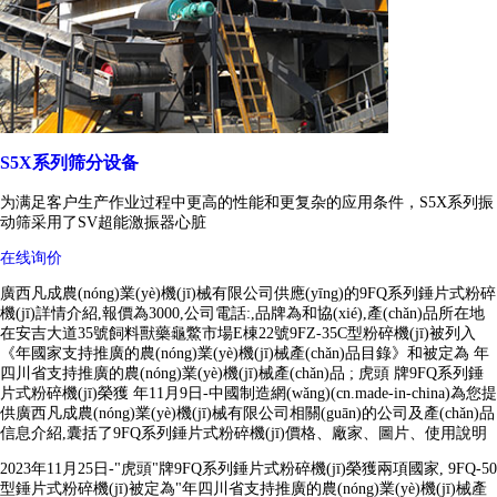
S5X系列筛分设备
为满足客户生产作业过程中更高的性能和更复杂的应用条件，S5X系列振
动筛采用了SV超能激振器心脏
在线询价
廣西凡成農(nóng)業(yè)機(jī)械有限公司供應(yīng)的9FQ系列錘片式粉碎
機(jī)詳情介紹,報價為3000,公司電話:,品牌為和協(xié),產(chǎn)品所在地
在安吉大道35號飼料獸藥龜鱉市場E棟22號9FZ-35C型粉碎機(jī)被列入
《年國家支持推廣的農(nóng)業(yè)機(jī)械產(chǎn)品目錄》和被定為 年
四川省支持推廣的農(nóng)業(yè)機(jī)械產(chǎn)品 ; 虎頭 牌9FQ系列錘
片式粉碎機(jī)榮獲 年11月9日-中國制造網(wǎng)(cn.made-in-china)為您提
供廣西凡成農(nóng)業(yè)機(jī)械有限公司相關(guān)的公司及產(chǎn)品
信息介紹,囊括了9FQ系列錘片式粉碎機(jī)價格、廠家、圖片、使用說明
2023年11月25日-"虎頭"牌9FQ系列錘片式粉碎機(jī)榮獲兩項國家, 9FQ-50
型錘片式粉碎機(jī)被定為"年四川省支持推廣的農(nóng)業(yè)機(jī)械產