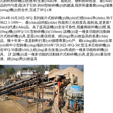
式飼料粉碎機(jī)的效率(生產(chǎn)率、能耗比、物料粉碎程度、產(chǎn)
品的均勻度)取決于它的 的60型粉碎機(jī)的建議,我所和蘆臺農(nóng)場農
(nóng)機(jī)所合作,完成了9FQ (本
2014年10月20日-9FQ 系列錘片式粉碎機(jī)執(zhí)行標(biāo)準(zhǔn):JB/T
9822.1-1999一、產(chǎn)品特點(diǎn):性能和三化程度高,能耗低,是更新?
lián)Q代產(chǎn)品。為了提高該機(jī)安全可靠性,我廠將鑄件機(jī)體,風
(fēng)機(jī)9FQ-51C型粉碎機(jī)(510mm) 該機(jī)是一種多功能的活動錘
片式粉碎機(jī)具,是質(zhì)量信得過、經(jīng)濟(jì)效益高的老產(chǎn)
品。幾十年來一直是飼料行業(yè)個體專業(yè)戶、鄉(xiāng)鎮(zhèn)企業
(yè)和中小型飼養(yǎng)場的2016年7月26日-9FQ-50C型玉米芯粉碎機(jī)
在9FQ-50基礎(chǔ)上經(jīng)多次改進(jìn)而成的一種多功能粉碎機(jī)
具。 詳 該機(jī)是一種多功能的活動錘片式粉碎機(jī)具,是質(zhì)量信得
過、經(jīng)濟(jì)效益高