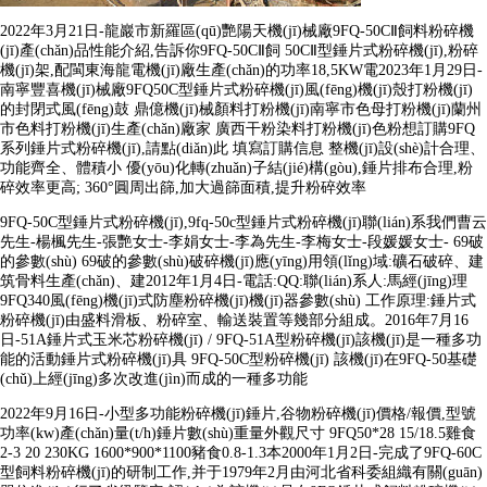
2022年3月21日-龍巖市新羅區(qū)艷陽天機(jī)械廠9FQ-50CⅡ飼料粉碎機
(jī)產(chǎn)品性能介紹,告訴你9FQ-50CⅡ飼 50CⅡ型錘片式粉碎機(jī),粉碎
機(jī)架,配閩東海龍電機(jī)廠生產(chǎn)的功率18,5KW電2023年1月29日-
南寧豐喜機(jī)械廠9FQ50C型錘片式粉碎機(jī)風(fēng)機(jī)殼打粉機(jī)
的封閉式風(fēng)鼓 鼎億機(jī)械顏料打粉機(jī)南寧市色母打粉機(jī)蘭州
市色料打粉機(jī)生產(chǎn)廠家 廣西干粉染料打粉機(jī)色粉想訂購9FQ
系列錘片式粉碎機(jī),請點(diǎn)此 填寫訂購信息 整機(jī)設(shè)計合理、
功能齊全、體積小 優(yōu)化轉(zhuǎn)子結(jié)構(gòu),錘片排布合理,粉
碎效率更高; 360°圓周出篩,加大過篩面積,提升粉碎效率
9FQ-50C型錘片式粉碎機(jī),9fq-50c型錘片式粉碎機(jī)聯(lián)系我們曹云
先生-楊楓先生-張艷女士-李娟女士-李為先生-李梅女士-段媛媛女士- 69破
的參數(shù) 69破的參數(shù)破碎機(jī)應(yīng)用領(lǐng)域:礦石破碎、建
筑骨料生產(chǎn)、建2012年1月4日-電話:QQ:聯(lián)系人:馬經(jīng)理
9FQ340風(fēng)機(jī)式防塵粉碎機(jī)機(jī)器參數(shù) 工作原理:錘片式
粉碎機(jī)由盛料滑板、粉碎室、輸送裝置等幾部分組成。2016年7月16
日-51A錘片式玉米芯粉碎機(jī) / 9FQ-51A型粉碎機(jī)該機(jī)是一種多功
能的活動錘片式粉碎機(jī)具 9FQ-50C型粉碎機(jī) 該機(jī)在9FQ-50基礎
(chǔ)上經(jīng)多次改進(jìn)而成的一種多功能
2022年9月16日-小型多功能粉碎機(jī)錘片,谷物粉碎機(jī)價格/報價,型號
功率(kw)產(chǎn)量(t/h)錘片數(shù)重量外觀尺寸 9FQ50*28 15/18.5雞食
2-3 20 230KG 1600*900*1100豬食0.8-1.3本2000年1月2日-完成了9FQ-60C
型飼料粉碎機(jī)的研制工作,并于1979年2月由河北省科委組織有關(guān)