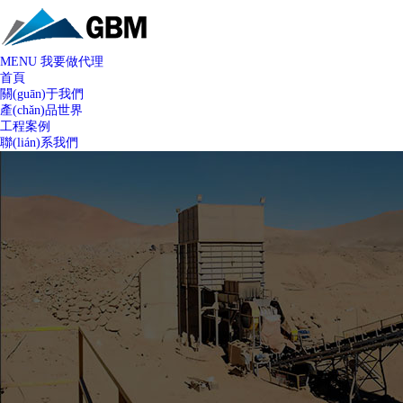
MENU
我要做代理
首頁
關(guān)于我們
產(chǎn)品世界
工程案例
聯(lián)系我們