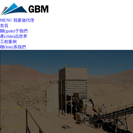
MENU
我要做代理
首頁
關(guān)于我們
產(chǎn)品世界
工程案例
聯(lián)系我們