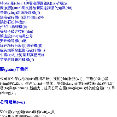
時(shí)產(chǎn)120噸液壓圓錐細(xì)碎機(jī)
機(jī)關(guān)黨支部給新同志講黨的知識(shí)
滎陽(yáng)新密粉煤機(jī)
煤炭破碎機(jī)器的價(jià)格
鵝軟石粉摔機(jī)
y160l-4粉碎機(jī)
等離子破碎技術(shù)
礦山設(shè)備愚公斧
安丘輸送機(jī)廠
綠色粉碎分級(jí)破碎機(jī)
磁黃鐵礦歐版巖石破碎機(jī)
中國(guó)上海世邦高壓磨格
英安巖圓錐粗破機(jī)
關(guān)于我們
公司在企業(yè)內(nèi)部將科研、技術(shù)服務(wù)、市場(chǎng)營
(yíng)銷(xiāo)、生產(chǎn)一體化，增強(qiáng)企業(yè)技術(shù)開(kāi)
發(fā)與創(chuàng)新能力，提高公司在國(guó)內(nèi)外的綜合競(jìng)爭
(zhēng)力。
公司服務(wù)
500+營(yíng)銷(xiāo)服務(wù)人員
100+售后走訪團(tuán)隊(duì)