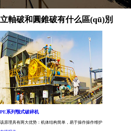
立軸破和圓錐破有什么區(qū)別
PE系列颚式破碎机
该原理具有两大优势：机体结构简单，易于操作操作维护