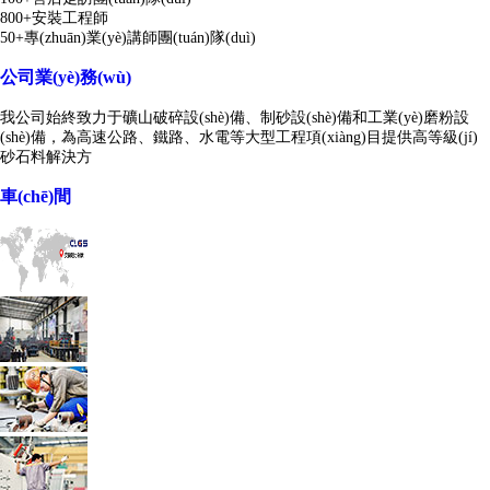
800+安裝工程師
50+專(zhuān)業(yè)講師團(tuán)隊(duì)
公司業(yè)務(wù)
我公司始終致力于礦山破碎設(shè)備、制砂設(shè)備和工業(yè)磨粉設
(shè)備，為高速公路、鐵路、水電等大型工程項(xiàng)目提供高等級(jí)
砂石料解決方
車(chē)間