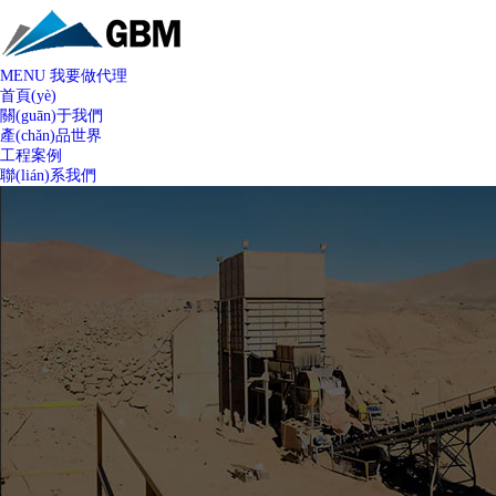
MENU
我要做代理
首頁(yè)
關(guān)于我們
產(chǎn)品世界
工程案例
聯(lián)系我們