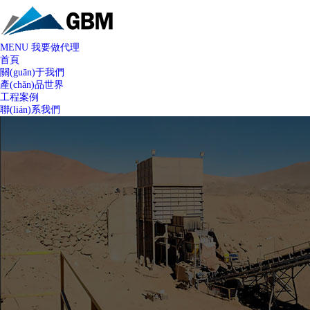
MENU
我要做代理
首頁
關(guān)于我們
產(chǎn)品世界
工程案例
聯(lián)系我們