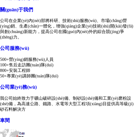
關(guān)于我們
公司在企業(yè)內(nèi)部將科研、技術(shù)服務(wù)、市場(chǎng)營
(yíng)銷、生產(chǎn)一體化，增強(qiáng)企業(yè)技術(shù)開(kāi)發(fā)
與創(chuàng)新能力，提高公司在國(guó)內(nèi)外的綜合競(jìng)爭
(zhēng)力。
公司服務(wù)
500+營(yíng)銷服務(wù)人員
100+售后走訪團(tuán)隊(duì)
800+安裝工程師
50+專業(yè)講師團(tuán)隊(duì)
公司業(yè)務(wù)
我公司始終致力于礦山破碎設(shè)備、制砂設(shè)備和工業(yè)磨粉設
(shè)備，為高速公路、鐵路、水電等大型工程項(xiàng)目提供高等級(jí)
砂石料解決方
車間