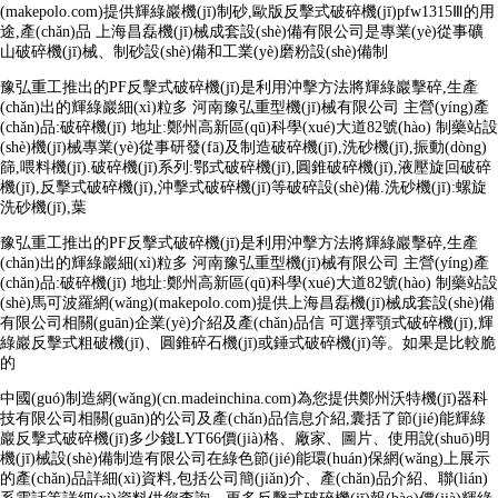
(makepolo.com)提供輝綠巖機(jī)制砂,歐版反擊式破碎機(jī)pfw1315Ⅲ的用
途,產(chǎn)品 上海昌磊機(jī)械成套設(shè)備有限公司是專業(yè)從事礦
山破碎機(jī)械、制砂設(shè)備和工業(yè)磨粉設(shè)備制
豫弘重工推出的PF反擊式破碎機(jī)是利用沖擊方法將輝綠巖擊碎,生產
(chǎn)出的輝綠巖細(xì)粒多 河南豫弘重型機(jī)械有限公司 主營(yíng)產
(chǎn)品:破碎機(jī) 地址:鄭州高新區(qū)科學(xué)大道82號(hào) 制藥站設
(shè)機(jī)械專業(yè)從事研發(fā)及制造破碎機(jī),洗砂機(jī),振動(dòng)
篩,喂料機(jī).破碎機(jī)系列:鄂式破碎機(jī),圓錐破碎機(jī),液壓旋回破碎
機(jī),反擊式破碎機(jī),沖擊式破碎機(jī)等破碎設(shè)備.洗砂機(jī):螺旋
洗砂機(jī),葉
豫弘重工推出的PF反擊式破碎機(jī)是利用沖擊方法將輝綠巖擊碎,生產
(chǎn)出的輝綠巖細(xì)粒多 河南豫弘重型機(jī)械有限公司 主營(yíng)產
(chǎn)品:破碎機(jī) 地址:鄭州高新區(qū)科學(xué)大道82號(hào) 制藥站設
(shè)馬可波羅網(wǎng)(makepolo.com)提供上海昌磊機(jī)械成套設(shè)備
有限公司相關(guān)企業(yè)介紹及產(chǎn)品信 可選擇顎式破碎機(jī),輝
綠巖反擊式粗破機(jī)、圓錐碎石機(jī)或錘式破碎機(jī)等。如果是比較脆
的
中國(guó)制造網(wǎng)(cn.madeinchina.com)為您提供鄭州沃特機(jī)器科
技有限公司相關(guān)的公司及產(chǎn)品信息介紹,囊括了節(jié)能輝綠
巖反擊式破碎機(jī)多少錢LYT66價(jià)格、廠家、圖片、使用說(shuō)明
機(jī)械設(shè)備制造有限公司在綠色節(jié)能環(huán)保網(wǎng)上展示
的產(chǎn)品詳細(xì)資料,包括公司簡(jiǎn)介、產(chǎn)品介紹、聯(lián)