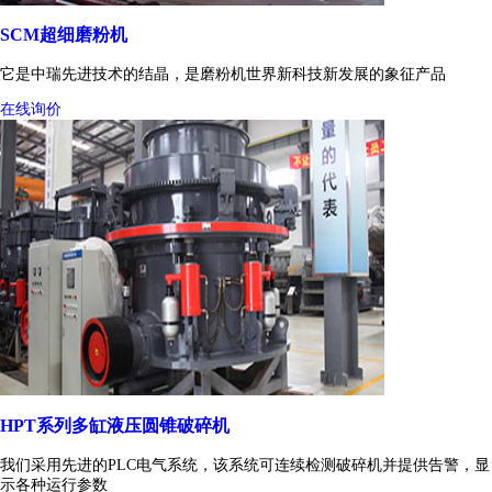
SCM超细磨粉机
它是中瑞先进技术的结晶，是磨粉机世界新科技新发展的象征产品
在线询价
HPT系列多缸液压圆锥破碎机
我们采用先进的PLC电气系统，该系统可连续检测破碎机并提供告警，显
示各种运行参数